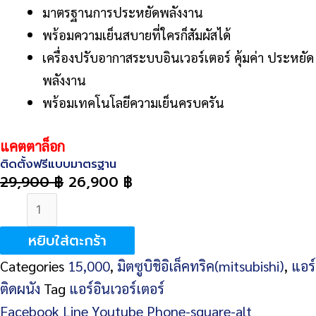
มาตรฐานการประหยัดพลังงาน
พร้อมความเย็นสบายที่ใครก็สัมผัสได้
เครื่องปรับอากาสระบบอินเวอร์เตอร์ คุ้มค่า ประหยัด
พลังงาน
พร้อมเทคโนโลยีความเย็นครบครัน
แ
คตตาล็อก
ติดตั้งฟรีแบบมาตรฐาน
29,900
฿
26,900
฿
จำนวน
Mitsubishi
หยิบใส่ตะกร้า
Electric
Categories
15,000
,
มิตซูบิชิอิเล็คทริค(mitsubishi)
,
แอร์
MSY-
ติดผนัง
Tag
แอร์อินเวอร์เตอร์
JS15VF
Facebook
Line
Youtube
Phone-square-alt