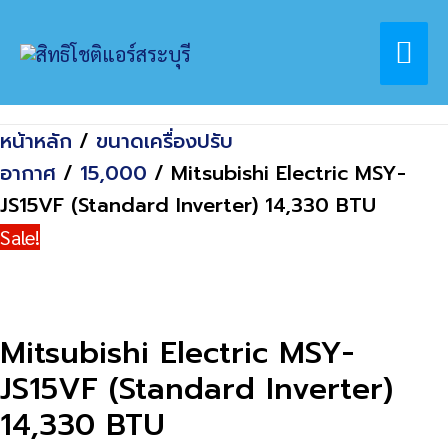
Skip
Home
สินค้า
Mai
to
Mitsubishi Electric MSY-JS15VF (Standard
content
Inverter) 14,330 BTU
Me
หน้าหลัก
/
ขนาดเครื่องปรับ
อากาศ
/
15,000
/ Mitsubishi Electric MSY-
JS15VF (Standard Inverter) 14,330 BTU
Sale!
Mitsubishi Electric MSY-
JS15VF (Standard Inverter)
14,330 BTU