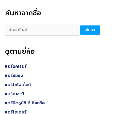
ต่ำ
สู
สุ
ง
ค้นหาจากชื่อ
ด
สุ
ด
ค้
ค้นหา
น
ห
ดูตามยี่ห้อ
า
:
แอร์แคเรียร์
แอร์ซัมซุง
แอร์ไซโจเด็นกิ
แอร์ทาซากิ
แอร์มิตซูบิชิ อิเล็คทริค
แอร์ไฮเออร์