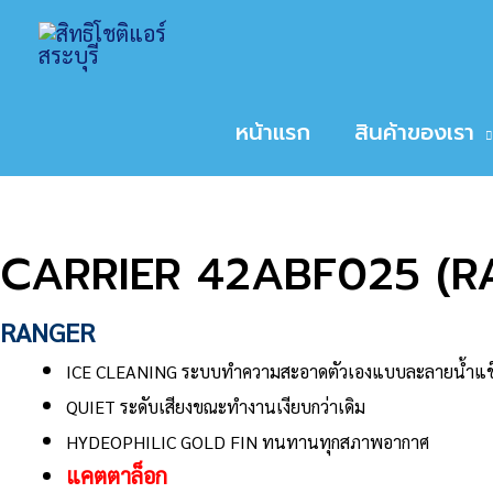
Skip
Home
สินค้า
CARRIER 42ABF025 (RANG
to
หน้าหลัก
/
ขนาดเครื่องปรับอากาศ
/
24,000
/ CAR
content
Sale!
หน้าแรก
สินค้าของเรา
CARRIER 42ABF025 (R
RANGER
ICE CLEANING
ระบบทำความสะอาดตัวเองแบบละลายน้ำแข
QUIET
ระดับเสียงขณะทำงานเงียบกว่าเดิม
HYDEOPHILIC GOLD FIN
ทนทานทุกสภาพอากาศ
แ
คตตาล็อก