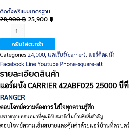
ติดตั้งฟรีแบบมาตรฐาน
28,900
฿
25,900
฿
จำนวน
CARRIER
หยิบใส่ตะกร้า
42ABF025
Categories
24,000
,
แคเรียร์(carrier)
,
แอร์ติดผนัง
(RANGER)
Facebook
Line
Youtube
Phone-square-alt
25,000
รายละเอียดสินค้า
BTU
ชิ้น
แอร์ผนัง CARRIER 42ABF025 25000 บีที
RANGER
ตอบโจทย์ความต้องการ ใส่ใจทุกความรู้สึก
เพราะทุกบทสนทนาที่คุณมีกับสมาชิกในบ้านคือสิ่งสำคัญ
ตอบโจทย์ความเย็นสบายและคุ้มค่าด้วยแอร์บ้านที่ครบคร