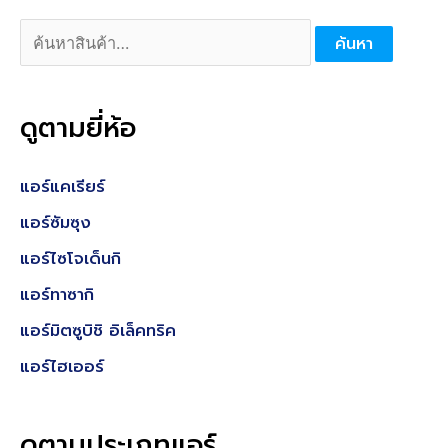
ด
ค้
ค้นหา
น
ห
ดูตามยี่ห้อ
า
:
แอร์แคเรียร์
แอร์ซัมซุง
แอร์ไซโจเด็นกิ
แอร์ทาซากิ
แอร์มิตซูบิชิ อิเล็คทริค
แอร์ไฮเออร์
ดูตามประเภทแอร์