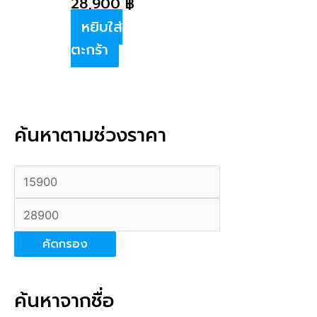
28,900
฿
หยิบใส่
ตะกร้า
ค้นหาตามช่วงราคา
ร
ร
า
า
ค
ค
า
า
คัดกรอง
ต่ำ
สู
สุ
ง
ค้นหาจากชื่อ
ด
สุ