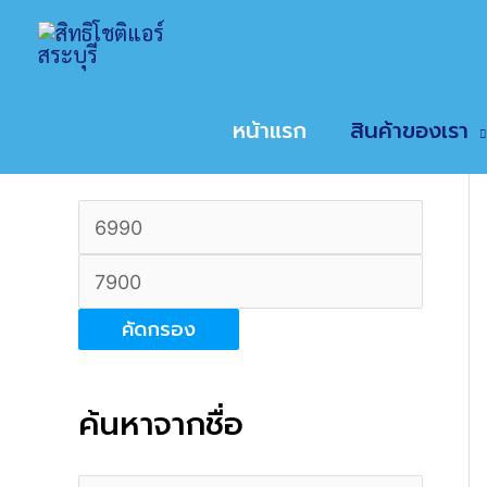
Skip
Home
สินค้า
ประเภทเครื่องปรับอากาศ
แอร
to
content
หน้าแรก
สินค้าของเรา
ค้นหาตามช่วงราคา
ร
า
ร
ค
า
คัดกรอง
า
ค
ต่ำ
า
สุ
ค้นหาจากชื่อ
สู
ด
ง