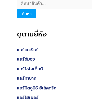
ค้
สุ
น
ด
ค้นหา
ห
า
ดูตามยี่ห้อ
:
แอร์แคเรียร์
แอร์ซัมซุง
แอร์ไซโจเด็นกิ
แอร์ทาซากิ
แอร์มิตซูบิชิ อิเล็คทริค
แอร์ไฮเออร์