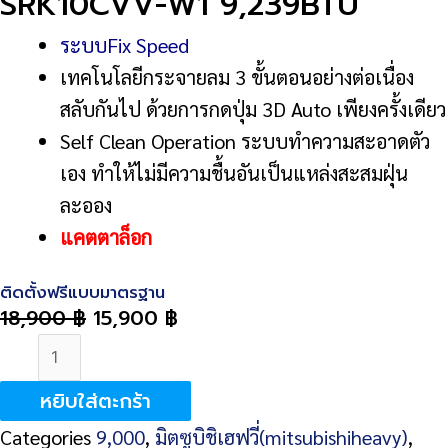
SRK10CVV-W1 9,239BTU
ระบบFix Speed
เทคโนโลยีกระจายลม 3 ขั้นตอนอย่างต่อเนื่อง
สลับกันไป ด้วยการกดปุ่ม 3D Auto เพียงครั้งเดียว
Self Clean Operation ระบบทำความสะอาดตัว
เอง ทำให้ไม่มีความชื้นอันเป็นแหล่งสะสมฝุ่น
ละออง
แ
คตตาล็อก
ติดตั้งฟรีแบบมาตรฐาน
18,900
฿
15,900
฿
จำนวน
Mitsubishi
หยิบใส่ตะกร้า
Heavy
Categories
9,000
,
มิตซูบิชิเฮฟวี่(mitsubishiheavy)
,
Duty