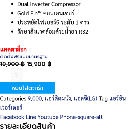
Dual Inverter Compressor
Gold Fin™ คอนเดนเซอร์
ประหยัดไฟเบอร์5 ระดับ 1 ดาว
รักษาสิ่งแวดล้อมด้วยน้ำยา R32
แคตตาล็อก
ติดตั้งฟรีแบบมาตรฐาน
19,900
฿
15,900
฿
จำนวน
LG
หยิบใส่ตะกร้า
Dual
Categories
9,000
,
แอร์ติดผนัง
,
แอลจี(LG)
Tag
แอร์อิน
Inverter
เวอร์เตอร์
IG10R
Facebook
Line
Youtube
Phone-square-alt
9,200
รายละเอียดสินค้า
BTU