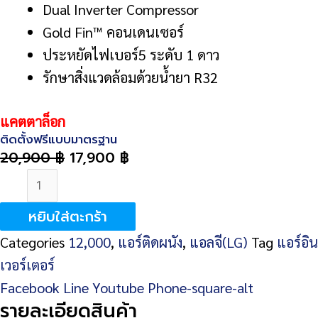
Dual Inverter Compressor
Gold Fin™ คอนเดนเซอร์
ประหยัดไฟเบอร์5 ระดับ 1 ดาว
รักษาสิ่งแวดล้อมด้วยน้ำยา R32
แคตตาล็อก
ติดตั้งฟรีแบบมาตรฐาน
20,900
฿
17,900
฿
จำนวน
LG
หยิบใส่ตะกร้า
Dual
Categories
12,000
,
แอร์ติดผนัง
,
แอลจี(LG)
Tag
แอร์อิน
Inverter
เวอร์เตอร์
IG13R
Facebook
Line
Youtube
Phone-square-alt
12,000
รายละเอียดสินค้า
BTU