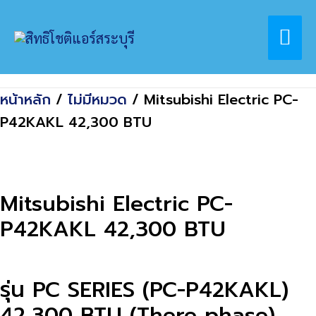
Skip
Home
สินค้า
Mai
to
Mitsubishi Electric PC-P42KAKL 42,300
content
BTU
Me
หน้าหลัก
/
ไม่มีหมวด
/ Mitsubishi Electric PC-
P42KAKL 42,300 BTU
Mitsubishi Electric PC-
P42KAKL 42,300 BTU
รุ่น PC SERIES (PC-P42KAKL)
42,300 BTU (There phase)