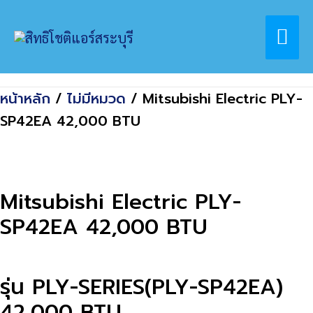
Skip
Home
สินค้า
Mai
to
Mitsubishi Electric PLY-SP42EA 42,000
content
BTU
Me
หน้าหลัก
/
ไม่มีหมวด
/ Mitsubishi Electric PLY-
SP42EA 42,000 BTU
Mitsubishi Electric PLY-
SP42EA 42,000 BTU
รุ่น PLY-SERIES(PLY-SP42EA)
42,000 BTU