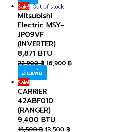
Sale!
Out of stock
Mitsubishi
Electric MSY-
JP09VF
(INVERTER)
8,871 BTU
22,900
฿
16,900
฿
อ่านเพิ่ม
Sale!
CARRIER
42ABF010
(RANGER)
9,400 BTU
16,500
฿
13,500
฿