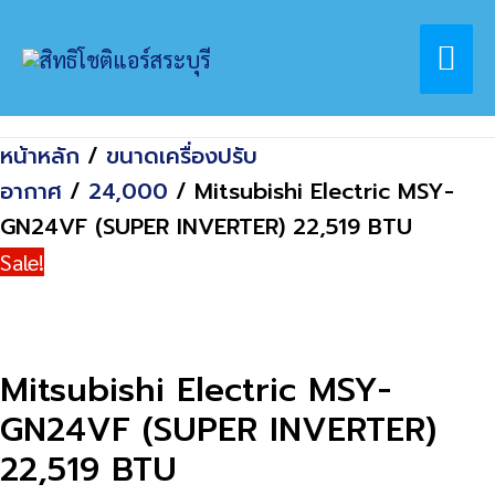
Skip
Home
สินค้า
Mai
to
Mitsubishi Electric MSY-GN24VF (SUPER
content
INVERTER) 22,519 BTU
Me
หน้าหลัก
/
ขนาดเครื่องปรับ
อากาศ
/
24,000
/ Mitsubishi Electric MSY-
GN24VF (SUPER INVERTER) 22,519 BTU
Sale!
Mitsubishi Electric MSY-
GN24VF (SUPER INVERTER)
22,519 BTU