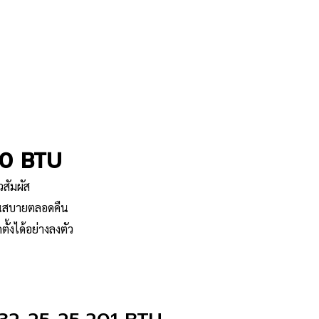
20 BTU
วสัมผัส
็นสบายตลอดคืน
ั้งได้อย่างลงตัว