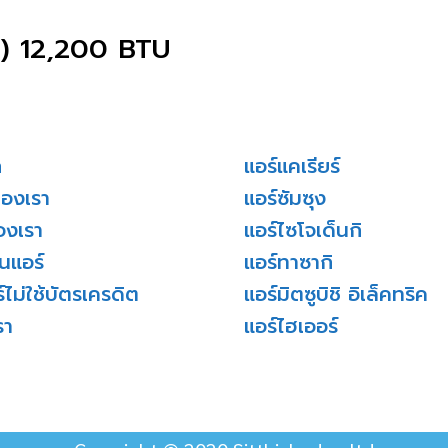
 12,200 BTU
ก
แอร์แคเรียร์
ของเรา
แอร์ซัมซุง
องเรา
แอร์ไซโจเด็นกิ
่นแอร์
แอร์ทาซากิ
์ไม่ใช้บัตรเครดิต
แอร์มิตซูบิชิ อิเล็คทริค
รา
แอร์ไฮเออร์