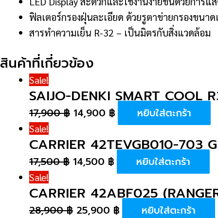
LED Display สะดวกและใช้งานง่ายขึ้นด้วยการแส
ฟิลเตอร์กรองฝุ่นละเอียด ด้วยรูตาข่ายกรองขนาดเล
สารทำความเย็น R-32 – เป็นมิตรกับสิ่งแวดล้อม
สินค้าที่เกี่ยวข้อง
Sale!
SAIJO-DENKI SMART COOL R3
17,900
฿
14,900
฿
หยิบใส่ตะกร้า
Sale!
CARRIER 42TEVGB010-703 GE
17,500
฿
14,500
฿
หยิบใส่ตะกร้า
Sale!
CARRIER 42ABF025 (RANGER
28,900
฿
25,900
฿
หยิบใส่ตะกร้า