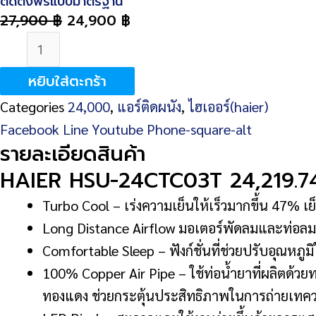
ติดตั้งฟรีแบบมาตรฐาน
27,900
฿
24,900
฿
จำนวน
HAIER
หยิบใส่ตะกร้า
HSU-
Categories
24,000
,
แอร์ติดผนัง
,
ไฮเออร์(haier)
24CTC03T
Facebook
Line
Youtube
Phone-square-alt
24,219.74
รายละเอียดสินค้า
BTU
HAIER HSU-24CTC03T 24,219.7
ชิ้น
Turbo Cool – เร่งความเย็นให้เร็วมากขึ้น 47% เย็น
Long Distance Airflow มอเตอร์พัดลมและท่อลมของแ
Comfortable Sleep – ฟังก์ชั่นที่ช่วยปรับอุณหภ
100% Copper Air Pipe – ใช้ท่อน้ำยาที่ผลิตด้วย
ทองแดง ช่วยกระตุ้นประสิทธิภาพในการถ่ายเทควา