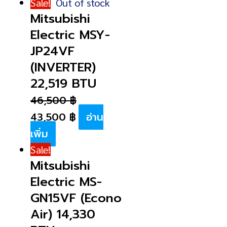
Sale!
Out of stock
Mitsubishi
Electric MSY-
JP24VF
(INVERTER)
22,519 BTU
46,500
฿
43,500
฿
อ่าน
เพิ่ม
Sale!
Mitsubishi
Electric MS-
GN15VF (Econo
Air) 14,330