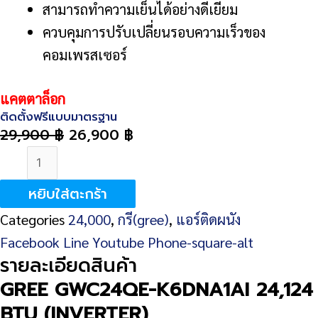
สามารถทำความเย็นได้อย่างดีเยี่ยม
ควบคุมการปรับเปลี่ยนรอบความเร็วของ
คอมเพรสเซอร์
แคตตาล็อก
ติดตั้งฟรีแบบมาตรฐาน
29,900
฿
26,900
฿
จำนวน
GREE
หยิบใส่ตะกร้า
GWC24QE-
Categories
24,000
,
กรี(gree)
,
แอร์ติดผนัง
K6DNA1AI
Facebook
Line
Youtube
Phone-square-alt
24,124
รายละเอียดสินค้า
BTU
GREE GWC24QE-K6DNA1AI 24,124
(INVERTER)
BTU (INVERTER)
ชิ้น