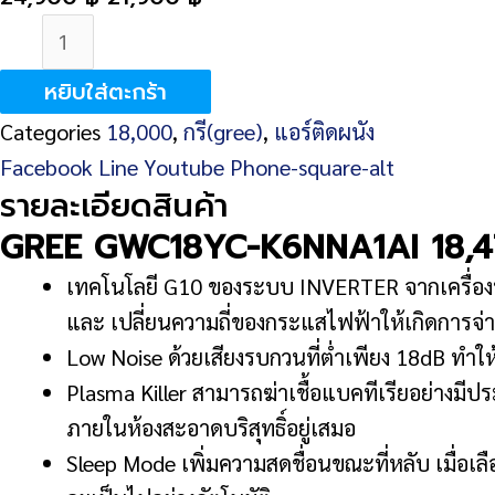
จำนวน
GREE
หยิบใส่ตะกร้า
GWC18YC-
Categories
18,000
,
กรี(gree)
,
แอร์ติดผนัง
K6NNA1AI
Facebook
Line
Youtube
Phone-square-alt
18,474
รายละเอียดสินค้า
BTU
GREE GWC18YC-K6NNA1AI 18,4
ชิ้น
เทคโนโลยี G10 ของระบบ INVERTER จากเครื่องป
และ เปลี่ยนความถี่ของกระแสไฟฟ้าให้เกิดการจ่า
Low Noise ด้วยเสียงรบกวนที่ต่ำเพียง 18dB ทำใ
Plasma Killer สามารถฆ่าเชื้อแบคทีเรียอย่างม
ภายในห้องสะอาดบริสุทธิ์อยู่เสมอ
Sleep Mode เพิ่มความสดชื่อนขณะที่หลับ เมื่อเล