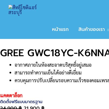
Skip
Home
สินค้า
GREE GWC18YC-K6NNA1AI 
to
หน้าหลัก
/
ขนาดเครื่องปรับอากาศ
/
18,000
/ GRE
content
Sale!
หน้าแรก
สินค้าของเรา
GREE GWC18YC-K6NNA1
อากาศภายในห้องสะอาดบริสุทธิ์อยู่เสมอ
สามารถทำความเย็นได้อย่างดีเยี่ยม
ควบคุมการปรับเปลี่ยนรอบความเร็วของคอมเพรส
แคตตาล็อก
ติดตั้งฟรีแบบมาตรฐาน
24,900
฿
21,900
฿