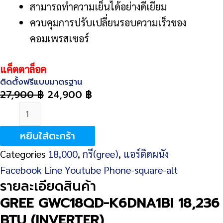
สามารถทำความเย็นได้อย่างดีเยี่ยม
ควบคุมการปรับเปลี่ยนรอบความเร็วของ
คอมเพรสเซอร์
แค็ตตาล็อค
ติดตั้งฟรีแบบมาตรฐาน
27,900
฿
24,900
฿
จำนวน
GREE
หยิบใส่ตะกร้า
GWC18QD-
Categories
18,000
,
กรี(gree)
,
แอร์ติดผนัง
K6DNA1BI
Facebook
Line
Youtube
Phone-square-alt
18,236
รายละเอียดสินค้า
BTU
GREE GWC18QD-K6DNA1BI 18,236
(INVERTER)
BTU (INVERTER)
ชิ้น