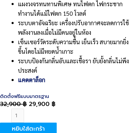
แผงวงจรทนทานพิเศษ ทนไฟตก ไฟกระชาก
ทำงานได้แม้ไฟตก 150 โวลต์
ระบบตาอัจฉริยะ เครื่องปรับอากาศจะลดการใช้
พลังงานลงเมื่อไม่มีคนอยู่ในห้อง
เซ็นเซอร์วัดระดับความชื้น เย็นเร็ว สบายมากยิ่ง
ขึ้นโดยไม่มีหยดน้ำเกาะ
ระบบป้องกันกลิ่นอับและเชื้อรา ยับยั้งกลิ่นไม่พึง
ประสงค์
แคตตาล็อก
ติดตั้งฟรีแบบมาตรฐาน
32,900
฿
29,900
฿
จำนวน
DAIKIN
หยิบใส่ตะกร้า
Super