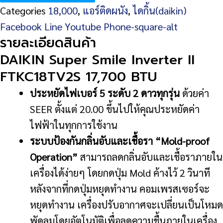
Categories
18,000
,
แอร์ติดผนัง
,
ไดกิ้น(daikin)
Smile
Facebook
Line
Youtube
Phone-square-alt
Inverter
รายละเอียดสินค้า
II
DAIKIN Super Smile Inverter II
FTKC18TV2S
FTKC18TV2S 17,700 BTU
17,700
ประหยัดไฟเบอร์ 5 ระดับ 2 ดาวทุกรุ่น
ด้วยค่า
BTU
SEER ตั้งแต่ 20.00 ขึ้นไปให้คุณประหยัดค่า
ชิ้น
ไฟฟ้าในทุกการใช้งาน
ระบบป้องกันกลิ่นอับและเชื้อรา “Mold-proof
Operation”
สามารถลดกลิ่นอับและเชื้อราภายใน
เครื่องได้ง่ายๆ โดยกดปุ่ม Mold ค้างไว้ 2 วินาที
หลังจากที่กดปุ่มหยุดทำงาน คอมเพรสเซอร์จะ
หยุดทำงาน เครื่องปรับอากาศจะเปลี่ยนเป็นโหมด
พัดลมโดยอัตโนมัติเพื่อลดความชื้นภายในเครื่อง