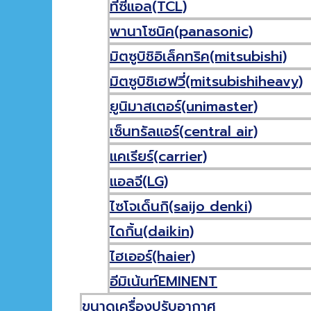
ทีซีแอล(TCL)
พานาโซนิค(panasonic)
BTU
ความรู้เรื่องแอร์
มิตซูบิชิอิเล็คทริค(mitsubishi)
มิตซูบิชิเฮฟวี่(mitsubishiheavy)
ยูนิมาสเตอร์(unimaster)
เซ็นทรัลแอร์(central air)
เกี่ยวกับเรา
แคเรียร์(carrier)
แอลจี(LG)
ไซโจเด็นกิ(saijo denki)
ไดกิ้น(daikin)
ไฮเออร์(haier)
อีมิเน้นท์EMINENT
เครื่องซักผ้าหยอดเหรียญสร
ขนาดเครื่องปรับอากาศ