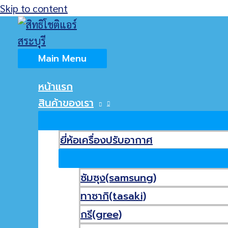
Skip to content
Home
เกี่ยวกับเรา
Main Menu
บทความ
หน้าแรก
สินค้าของเรา
11.11 ช้อบกระหน่ำ รับลมหนาว
(ไม่มีชื่อ)
ยี่ห้อเครื่องปรับอากาศ
เครื่องซักผ้าหยอดเหรียญสระบุรี
9.9 SUPER SALE FASTIVAL
ซัมซุง(samsung)
8.8 FLASH SALE
ทาซากิ(tasaki)
กรี(gree)
คำค้น