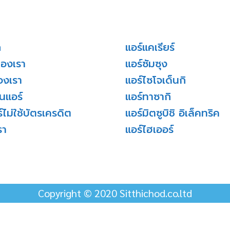
ก
แอร์แคเรียร์
ของเรา
แอร์ซัมซุง
องเรา
แอร์ไซโจเด็นกิ
่นแอร์
แอร์ทาซากิ
์ไม่ใช้บัตรเครดิต
แอร์มิตซูบิชิ อิเล็คทริค
รา
แอร์ไฮเออร์
Copyright © 2020 Sitthichod.co.ltd