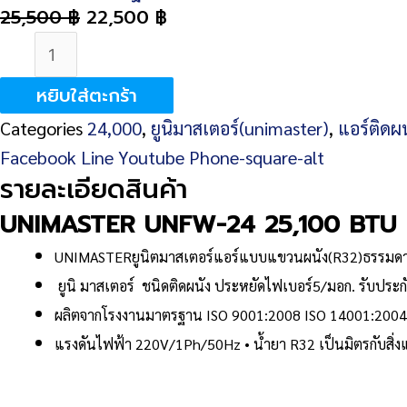
25,500
฿
22,500
฿
จำนวน
UNIMASTER
หยิบใส่ตะกร้า
UNFW-
Categories
24,000
,
ยูนิมาสเตอร์(unimaster)
,
แอร์ติดผน
24
Facebook
Line
Youtube
Phone-square-alt
25,100
รายละเอียดสินค้า
BTU
ชิ้น
UNIMASTER UNFW-24 25,100 BTU
UNIMASTERยูนิตมาสเตอร์แอร์แบบแขวนผนัง(R32)ธรรมด
ยูนิ มาสเตอร์ ชนิดติดผนัง ประหยัดไฟเบอร์5/มอก. รับประก
ผลิตจากโรงงานมาตรฐาน ISO 9001:2008 ISO 14001:2004
แรงดันไฟฟ้า 220V/1Ph/50Hz • น้ำยา R32 เป็นมิตรกับสิ่งแ