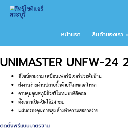
Skip
Home
สินค้า
UNIMASTER UNFW-24 25,1
to
หน้าหลัก
/
ขนาดเครื่องปรับอากาศ
/
24,000
/ UNI
content
Sale!
หน้าแรก
สินค้าของเรา
UNIMASTER UNFW-24 2
ดีไซน์สวยงาม เหมือนเฟอร์นิเจอร์ประดับบ้าน
ส่งงานง่ายผ่านปลายนิ้วด้วยรีโมทคอลโทรล
ควบคุมอุณหภูมิด้วยรีโมทแบบดิจิตอล
ตั้งเวลาเปิด-ปิดได้24 ชม.
แผ่นกรองคุณภาพสูง ล้างทําความสะอาดง่าย
ติดตั้งฟรีแบบมาตรฐาน