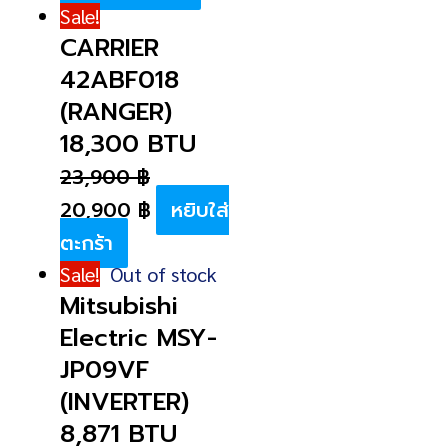
Sale!
CARRIER
42ABF018
(RANGER)
18,300 BTU
23,900
฿
20,900
฿
หยิบใส่
ตะกร้า
Sale!
Out of stock
Mitsubishi
Electric MSY-
JP09VF
(INVERTER)
8,871 BTU