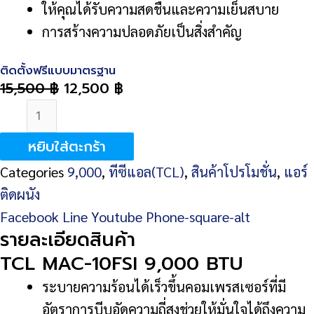
ให้คุณได้รับความสดชื่นและความเย็นสบาย
การสร้างความปลอดภัยเป็นสิ่งสำคัญ
ติดตั้งฟรีแบบมาตรฐาน
15,500
฿
12,500
฿
จำนวน
TCL
หยิบใส่ตะกร้า
MAC-
Categories
9,000
,
ทีซีแอล(TCL)
,
สินค้าโปรโมชั่น
,
แอร์
10FSI
ติดผนัง
9,000
Facebook
Line
Youtube
Phone-square-alt
BTU
รายละเอียดสินค้า
ชิ้น
TCL MAC-10FSI 9,000 BTU
ระบายความร้อนได้เร็วขึ้น
คอมเพรสเซอร์ที่มี
อัตราการบีบอัดความถี่สูงช่วยให้มั่นใจได้ถึงความ