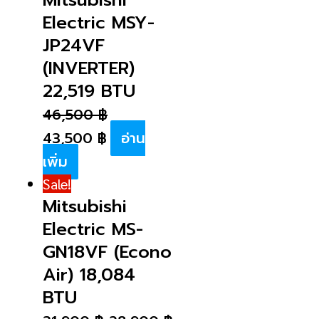
Electric MSY-
JP24VF
(INVERTER)
22,519 BTU
46,500
฿
43,500
฿
อ่าน
เพิ่ม
Sale!
Mitsubishi
Electric MS-
GN18VF (Econo
Air) 18,084
BTU