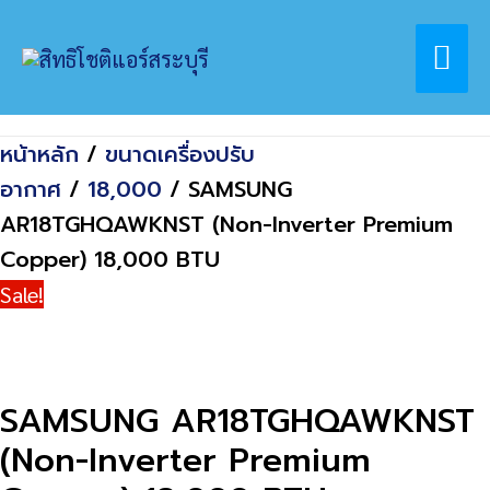
Skip
Home
สินค้า
Mai
to
SAMSUNG AR18TGHQAWKNST (Non-
content
Inverter Premium Copper) 18,000 BTU
Me
หน้าหลัก
/
ขนาดเครื่องปรับ
อากาศ
/
18,000
/ SAMSUNG
AR18TGHQAWKNST (Non-Inverter Premium
Copper) 18,000 BTU
Sale!
SAMSUNG AR18TGHQAWKNST
(Non-Inverter Premium