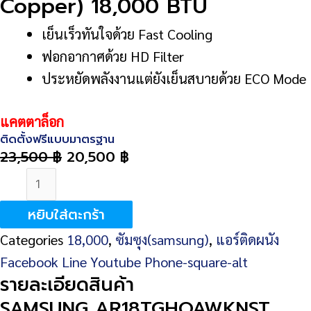
Copper) 18,000 BTU
เย็นเร็วทันใจด้วย Fast Cooling
ฟอกอากาศด้วย HD Filter
ประหยัดพลังงานแต่ยังเย็นสบายด้วย ECO Mode
แคตตาล็อก
ติดตั้งฟรีแบบมาตรฐาน
23,500
฿
20,500
฿
จำนวน
SAMSUNG
หยิบใส่ตะกร้า
AR18TGHQAWKNST
Categories
18,000
,
ซัมซุง(samsung)
,
แอร์ติดผนัง
(Non-
Facebook
Line
Youtube
Phone-square-alt
Inverter
รายละเอียดสินค้า
Premium
SAMSUNG AR18TGHQAWKNST