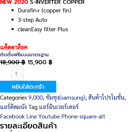
NEW 2020
S-INVERTER COPPER
Durafin+ (copper fin)
3-step Auto
clean
Easy filter Plus
แค็ตตาล็อค
ติดตั้งฟรีแบบมาตรฐาน
18,900
฿
15,900
฿
จำนวน
SAMSUNG
หยิบใส่ตะกร้า
AR10TYHYAWKNST
Categories
9,000
,
ซัมซุง(samsung)
,
สินค้าโปรโมชั่น
,
9000
แอร์ติดผนัง
Tag
แอร์อินเวอร์เตอร์
BTU
Facebook
Line
Youtube
Phone-square-alt
INVERTER
รายละเอียดสินค้า
(ทองแดง)