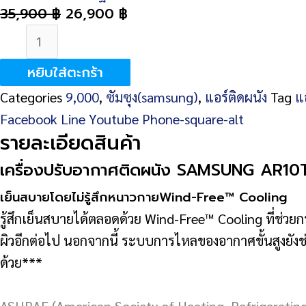
35,900
฿
26,900
฿
จำนวน
SAMSUNG
หยิบใส่ตะกร้า
AR10TYAAAWKNST
Categories
9,000
,
ซัมซุง(samsung)
,
แอร์ติดผนัง
Tag
แอ
10000
Facebook
Line
Youtube
Phone-square-alt
BTU
รายละเอียดสินค้า
INVERTER
ชิ้น
เครื่องปรับอากาศติดผนัง SAMSUNG AR
เย็นสบายโดยไม่รู้สึกหนาวกายWind-Free™ Cooling
รู้สึกเย็นสบายได้ตลอดด้วย Wind-Free™ Cooling ที่ช่วย
ผิวอีกต่อไป นอกจากนี้ ระบบการไหลของอากาศขั้นสูงยังช่
ด้วย***