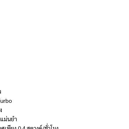
ว
Turbo
ง
งแม่นยำ
พียง 0.4 สตางค์/ชั่วโมง