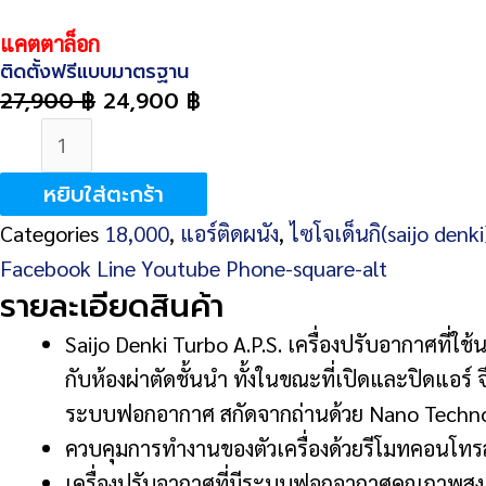
แคตตาล็อก
ติดตั้งฟรีแบบมาตรฐาน
27,900
฿
24,900
฿
จำนวน
SAIJO-
หยิบใส่ตะกร้า
DENKI
Categories
18,000
,
แอร์ติดผนัง
,
ไซโจเด็นกิ(saijo denki
TURBO
Facebook
Line
Youtube
Phone-square-alt
A.P.S.
รายละเอียดสินค้า
R32-
18
Saijo Denki Turbo A.P.S. เครื่องปรับอากาศที่ใ
19,052
กับห้องผ่าตัดชั้นนำ ทั้งในขณะที่เปิดและปิดแอร
BTU
ระบบฟอกอากาศ สกัดจากถ่านด้วย Nano Technolo
ชิ้น
ควบคุมการทำงานของตัวเครื่องด้วยรีโมทคอนโทร
เครื่องปรับอากาศที่มีระบบฟอกอากาศคุณภาพสูง 