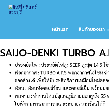
Skip
Home
สินค้า
SAIJO-DENKI TURBO A.P.S.
to
หน้าหลัก
/
ขนาดเครื่องปรับอากาศ
/
18,000
/ SAIJ
content
Sale!
หน้าแรก
สินค้าของเรา
SAIJO-DENKI TURBO A.P
ประหยัดไฟ : ประหยัดไฟสูง SEER สูงสุด 14.5 ใช
ฟอกอากาศ : TURBO A.P.S ฟอกอากาศโอโซน ฆ่าเชื
ถอดล้างได้ เพื่อให้มีประสิทธิภาพเหมือนใหม่ตล
เงียบ : เงียบทั้งคอยล์ร้อน และคอยล์เย็น พร้อม
ทนทาน : ทำงานได้แม้อุณหภูมิภายนอกสูงถึง 55 อ
ใบพัดทนทานมากกว่าและระบายความร้อนได้ดี