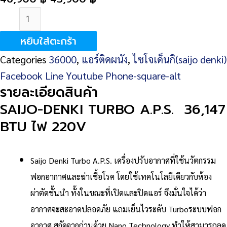
จำนวน
SAIJO-
หยิบใส่ตะกร้า
DENKI
Categories
36000
,
แอร์ติดผนัง
,
ไซโจเด็นกิ(saijo denki)
TURBO
Facebook
Line
Youtube
Phone-square-alt
A.P.S.
รายละเอียดสินค้า
36,147
SAIJO-DENKI TURBO A.P.S. 36,147
BTU
BTU ไฟ 220V
ไฟ
220V
ชิ้น
Saijo Denki Turbo A.P.S. เครื่องปรับอากาศที่ใช้นวัตกรรม
ฟอกอากาศและฆ่าเชื้อโรค โดยใช้เทคโนโลยีเดียว
กับห้อง
ผ่าตัดชั้นนำ ทั้งในขณะที่เปิดและปิดแอร์ จึงมั่นใจได้ว่า
อากาศจะสะอาดปลอดภัย แถมเย็นไวระดับ Turbo
ระบบฟอก
อากาศ สกัดจากถ่านด้วย Nano Technology ทำให้สามารถลด