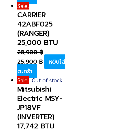
Sale!
CARRIER
42ABF025
(RANGER)
25,000 BTU
28,900
฿
25,900
฿
หยิบใส่
ตะกร้า
Sale!
Out of stock
Mitsubishi
Electric MSY-
JP18VF
(INVERTER)
17,742 BTU