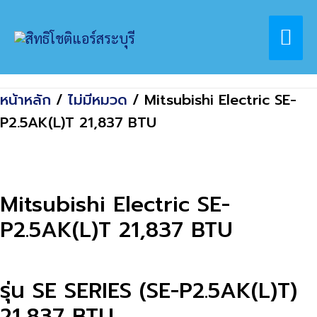
Skip
Home
สินค้า
Mai
to
Mitsubishi Electric SE-P2.5AK(L)T 21,837
content
BTU
Me
หน้าหลัก
/
ไม่มีหมวด
/ Mitsubishi Electric SE-
P2.5AK(L)T 21,837 BTU
Mitsubishi Electric SE-
P2.5AK(L)T 21,837 BTU
รุ่น SE SERIES (SE-P2.5AK(L)T)
21,837 BTU