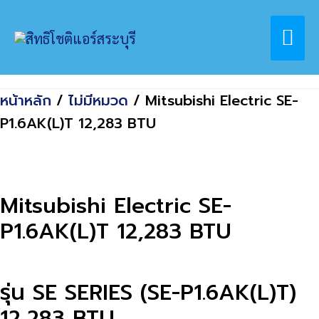
Skip
Home
สินค้า
Mai
to
Mitsubishi Electric SE-P1.6AK(L)T 12,283
content
BTU
Me
หน้าหลัก
/
ไม่มีหมวด
/ Mitsubishi Electric SE-
P1.6AK(L)T 12,283 BTU
Mitsubishi Electric SE-
P1.6AK(L)T 12,283 BTU
รุ่น SE SERIES (SE-P1.6AK(L)T)
12,283 BTU