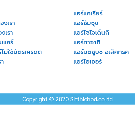
ก
แอร์แคเรียร์
ของเรา
แอร์ซัมซุง
องเรา
แอร์ไซโจเด็นกิ
่นแอร์
แอร์ทาซากิ
์ไม่ใช้บัตรเครดิต
แอร์มิตซูบิชิ อิเล็คทริค
รา
แอร์ไฮเออร์
Copyright © 2020 Sitthichod.co.ltd
ำกัด ใช้คุกกี้เพื่อมอบประสบการณ์ การใช้งานเว็บไซต์ที่ดี