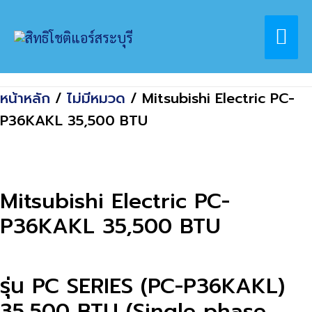
Skip
Home
สินค้า
Mai
to
Mitsubishi Electric PC-P36KAKL 35,500
content
BTU
Me
หน้าหลัก
/
ไม่มีหมวด
/ Mitsubishi Electric PC-
P36KAKL 35,500 BTU
Mitsubishi Electric PC-
P36KAKL 35,500 BTU
รุ่น PC SERIES (PC-P36KAKL)
35,500 BTU (Single phase ,