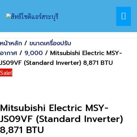
Skip
Home
สินค้า
Mai
to
Mitsubishi Electric MSY-JS09VF
content
(Standard Inverter) 8,871 BTU
Me
หน้าหลัก
/
ขนาดเครื่องปรับ
อากาศ
/
9,000
/ Mitsubishi Electric MSY-
JS09VF (Standard Inverter) 8,871 BTU
Sale!
Mitsubishi Electric MSY-
JS09VF (Standard Inverter)
8,871 BTU