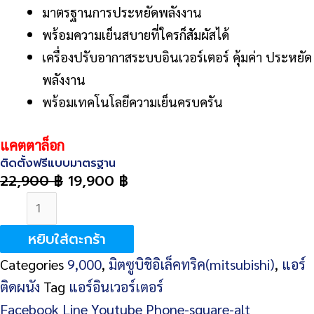
มาตรฐานการประหยัดพลังงาน
พร้อมความเย็นสบายที่ใครก็สัมผัสได้
เครื่องปรับอากาสระบบอินเวอร์เตอร์ คุ้มค่า ประหยัด
พลังงาน
พร้อมเทคโนโลยีความเย็นครบครัน
แ
คตตาล็อก
ติดตั้งฟรีแบบมาตรฐาน
22,900
฿
19,900
฿
จำนวน
Mitsubishi
หยิบใส่ตะกร้า
Electric
Categories
9,000
,
มิตซูบิชิอิเล็คทริค(mitsubishi)
,
แอร์
MSY-
ติดผนัง
Tag
แอร์อินเวอร์เตอร์
JS09VF
Facebook
Line
Youtube
Phone-square-alt