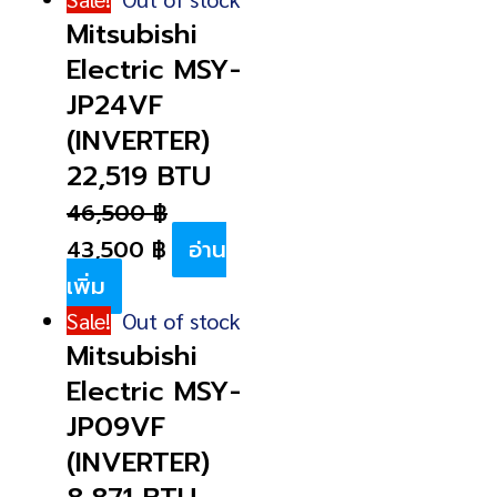
Mitsubishi
Electric MSY-
JP24VF
(INVERTER)
22,519 BTU
46,500
฿
43,500
฿
อ่าน
เพิ่ม
Sale!
Out of stock
Mitsubishi
Electric MSY-
JP09VF
(INVERTER)