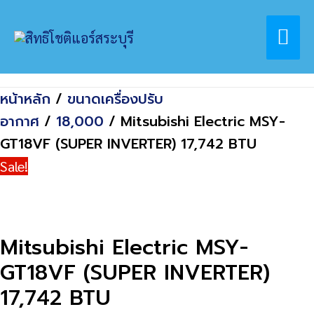
Skip
Home
สินค้า
Mai
to
Mitsubishi Electric MSY-GT18VF (SUPER
content
INVERTER) 17,742 BTU
Me
หน้าหลัก
/
ขนาดเครื่องปรับ
อากาศ
/
18,000
/ Mitsubishi Electric MSY-
GT18VF (SUPER INVERTER) 17,742 BTU
Sale!
Mitsubishi Electric MSY-
GT18VF (SUPER INVERTER)
17,742 BTU