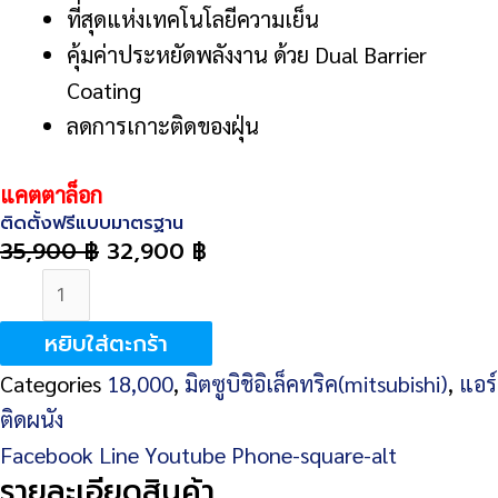
ที่สุดแห่งเทคโนโลยีความเย็น
คุ้มค่าประหยัดพลังงาน ด้วย Dual Barrier
Coating
ลดการเกาะติดของฝุ่น
แ
คตตาล็อก
ติดตั้งฟรีแบบมาตรฐาน
35,900
฿
32,900
฿
จำนวน
Mitsubishi
หยิบใส่ตะกร้า
Electric
Categories
18,000
,
มิตซูบิชิอิเล็คทริค(mitsubishi)
,
แอร์
MSY-
ติดผนัง
GT18VF
Facebook
Line
Youtube
Phone-square-alt
(SUPER
รายละเอียดสินค้า