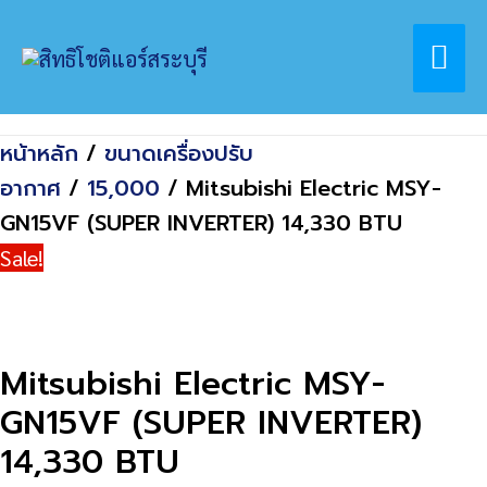
Skip
Home
สินค้า
Mai
to
Mitsubishi Electric MSY-GN15VF (SUPER
content
INVERTER) 14,330 BTU
Me
หน้าหลัก
/
ขนาดเครื่องปรับ
อากาศ
/
15,000
/ Mitsubishi Electric MSY-
GN15VF (SUPER INVERTER) 14,330 BTU
Sale!
Mitsubishi Electric MSY-
GN15VF (SUPER INVERTER)
14,330 BTU