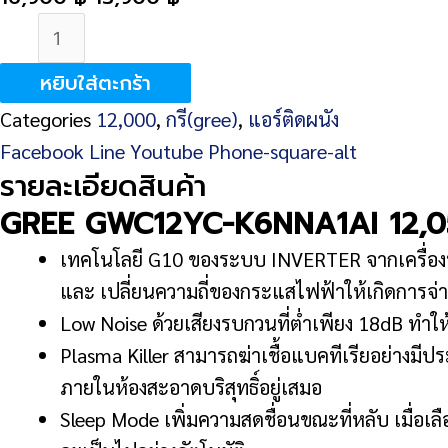
จำนวน
GREE
หยิบใส่ตะกร้า
GWC12YC-
Categories
12,000
,
กรี(gree)
,
แอร์ติดผนัง
K6NNA1AI
Facebook
Line
Youtube
Phone-square-alt
12,056
รายละเอียดสินค้า
BTU
GREE GWC12YC-K6NNA1AI 12,0
ชิ้น
เทคโนโลยี G10 ของระบบ INVERTER จากเครื่องป
และ เปลี่ยนความถี่ของกระแสไฟฟ้าให้เกิดการจ่า
Low Noise ด้วยเสียงรบกวนที่ต่ำเพียง 18dB ทำใ
Plasma Killer สามารถฆ่าเชื้อแบคทีเรียอย่างม
ภายในห้องสะอาดบริสุทธิ์อยู่เสมอ
Sleep Mode เพิ่มความสดชื่อนขณะที่หลับ เมื่อเล