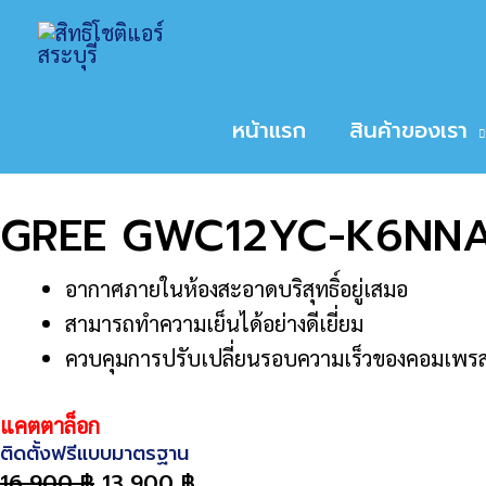
Skip
Home
สินค้า
GREE GWC12YC-K6NNA1AI 
to
หน้าหลัก
/
ขนาดเครื่องปรับอากาศ
/
12,000
/ GRE
content
Sale!
หน้าแรก
สินค้าของเรา
GREE GWC12YC-K6NNA1
อากาศภายในห้องสะอาดบริสุทธิ์อยู่เสมอ
สามารถทำความเย็นได้อย่างดีเยี่ยม
ควบคุมการปรับเปลี่ยนรอบความเร็วของคอมเพรส
แคตตาล็อก
ติดตั้งฟรีแบบมาตรฐาน
16,900
฿
13,900
฿