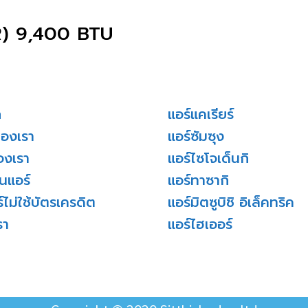
) 9,400 BTU
ก
แอร์แคเรียร์
ของเรา
แอร์ซัมซุง
องเรา
แอร์ไซโจเด็นกิ
่นแอร์
แอร์ทาซากิ
์ไม่ใช้บัตรเครดิต
แอร์มิตซูบิชิ อิเล็คทริค
รา
แอร์ไฮเออร์