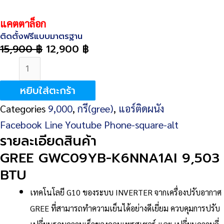
แคตตาล็อก
ติดตั้งฟรีแบบมาตรฐาน
15,900
฿
12,900
฿
จำนวน
GREE
หยิบใส่ตะกร้า
GWC09YB-
Categories
9,000
,
กรี(gree)
,
แอร์ติดผนัง
K6NNA1AI
Facebook
Line
Youtube
Phone-square-alt
9,503
รายละเอียดสินค้า
BTU
GREE GWC09YB-K6NNA1AI 9,503
ชิ้น
BTU
เทคโนโลยี G10 ของระบบ INVERTER จากเครื่องปรับอากาศ
GREE ที่สามารถทำความเย็นได้อย่างดีเยี่ยม ควบคุมการปรับ