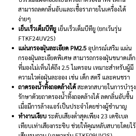
สามารถลดกลิ่นอับและเชื้อราภายในเครื่องได้
ง่ายๆ
เย็นเร็วเต็มบีทียู
เย็นเร็วเต็มบีทียู (ยกเว้นรุ่น
FTKF24UV2S)
แผ่นกรองฝุ่นละเอียด PM2.5
อุปกรณ์เสริม แผ่น
กรองฝุ่นละเอียดพิเศษ สามารถกรองฝุ่นขนาดเล็ก
ที่มองไม่เห็นได้ถึง 2.5 ไมครอน เหมาะสำหรับผู้มี
ความไวต่อฝุ่นละออง เช่น เด็ก สตรี และคนชรา
ถาดรองน้ำทิ้งถอดล้างได้
สะดวกสบายในการบำรุง
รักษาด้วยถาดรองน้ำทิ้งถอดล้างได้ ลดกลิ่นอับชื้น
เมื่อมีการล้างแอร์เป็นประจำโดยช่างผู้ชำนาญ
ทำงานเงียบ
ระดับเสียงต่ำสุดเพียง 23 เดซิเบล
เทียบเท่าเสียงกระซิบ ช่วยให้คุณหลับสบายโดยไร้
เสียงรบกวน (เฉพาะรุ่น FTKF09UV2S)