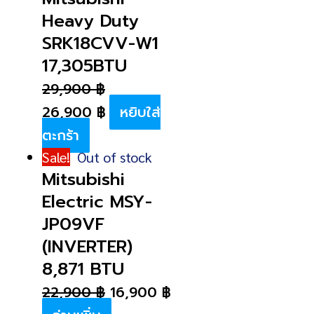
Heavy Duty
SRK18CVV-W1
17,305BTU
29,900
฿
26,900
฿
หยิบใส่
ตะกร้า
Sale!
Out of stock
Mitsubishi
Electric MSY-
JP09VF
(INVERTER)
8,871 BTU
22,900
฿
16,900
฿