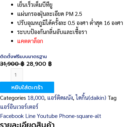
เย็นเร็วเต็มบีทียู
แผ่นกรองฝุ่นละเอียด PM 2.5
ปรับอุณหภูมิได้ครั้งละ 0.5 องศา ต่ำสุด 16 องศา
ระบบป้องกันกลิ่นอับและเชื้อรา
แคตตาล็อก
ติดตั้งฟรีแบบมาตรฐาน
31,900
฿
28,900
฿
จำนวน
DAIKIN
หยิบใส่ตะกร้า
Smile
Categories
18,000
,
แอร์ติดผนัง
,
ไดกิ้น(daikin)
Tag
Lite
แอร์อินเวอร์เตอร์
Inverter
Facebook
Line
Youtube
Phone-square-alt
(FTKF-
รายละเอียดสินค้า