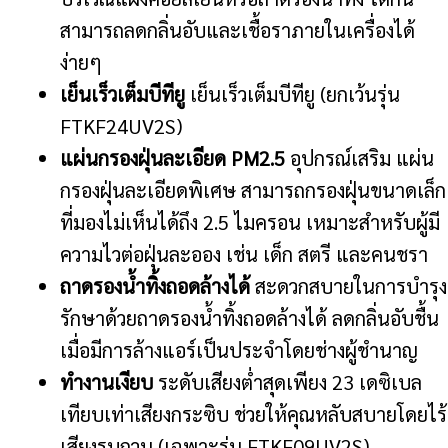
สามารถลดกลิ่นอับและเชื้อราภายในเครื่องได้
ง่ายๆ
เย็นเร็วเต็มบีทียู
เย็นเร็วเต็มบีทียู (ยกเว้นรุ่น
FTKF24UV2S)
แผ่นกรองฝุ่นละเอียด PM2.5
อุปกรณ์เสริม แผ่น
กรองฝุ่นละเอียดพิเศษ สามารถกรองฝุ่นขนาดเล็ก
ที่มองไม่เห็นได้ถึง 2.5 ไมครอน เหมาะสำหรับผู้มี
ความไวต่อฝุ่นละออง เช่น เด็ก สตรี และคนชรา
ถาดรองน้ำทิ้งถอดล้างได้
สะดวกสบายในการบำรุง
รักษาด้วยถาดรองน้ำทิ้งถอดล้างได้ ลดกลิ่นอับชื้น
เมื่อมีการล้างแอร์เป็นประจำโดยช่างผู้ชำนาญ
ทำงานเงียบ
ระดับเสียงต่ำสุดเพียง 23 เดซิเบล
เทียบเท่าเสียงกระซิบ ช่วยให้คุณหลับสบายโดยไร้
เสียงรบกวน (เฉพาะรุ่น FTKF09UV2S)