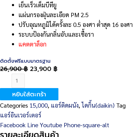
เย็นเร็วเต็มบีทียู
แผ่นกรองฝุ่นละเอียด PM 2.5
ปรับอุณหภูมิได้ครั้งละ 0.5 องศา ต่ำสุด 16 องศา
ระบบป้องกันกลิ่นอับและเชื้อรา
แคตตาล็อก
ติดตั้งฟรีแบบมาตรฐาน
26,900
฿
23,900
฿
จำนวน
DAIKIN
หยิบใส่ตะกร้า
Smile
Categories
15,000
,
แอร์ติดผนัง
,
ไดกิ้น(daikin)
Tag
Lite
แอร์อินเวอร์เตอร์
Inverter
Facebook
Line
Youtube
Phone-square-alt
(FTKF-
รายละเอียดสินค้า