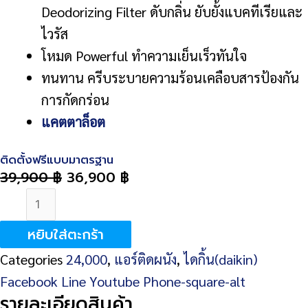
Deodorizing Filter ดับกลิ่น ยับยั้งแบคทีเรียและ
ไวรัส
โหมด Powerful ทำความเย็นเร็วทันใจ
ทนทาน ครีบระบายความร้อนเคลือบสารป้องกัน
การกัดกร่อน
แคตตาล็อต
ติดตั้งฟรีแบบมาตรฐาน
39,900
฿
36,900
฿
จำนวน
DAIKIN
หยิบใส่ตะกร้า
SMASH
Categories
24,000
,
แอร์ติดผนัง
,
ไดกิ้น(daikin)
II
Facebook
Line
Youtube
Phone-square-alt
FTM24PV2S
รายละเอียดสินค้า