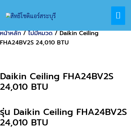
Skip
Home
สินค้า
Mai
to
Daikin Ceiling FHA24BV2S 24,010 BTU
content
Me
หน้าหลัก
/
ไม่มีหมวด
/ Daikin Ceiling
FHA24BV2S 24,010 BTU
Daikin Ceiling FHA24BV2S
24,010 BTU
รุ่น Daikin Ceiling FHA24BV2S
24,010 BTU