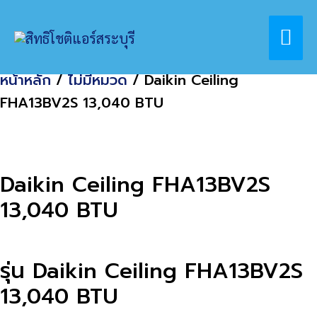
Skip
Home
สินค้า
Mai
to
Daikin Ceiling FHA13BV2S 13,040 BTU
content
Me
หน้าหลัก
/
ไม่มีหมวด
/ Daikin Ceiling
FHA13BV2S 13,040 BTU
Daikin Ceiling FHA13BV2S
13,040 BTU
รุ่น Daikin Ceiling FHA13BV2S
13,040 BTU