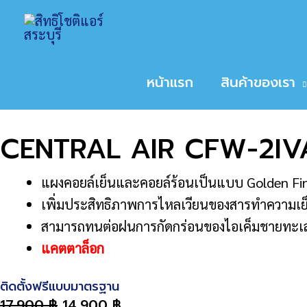
Skip
Home
สินค้า
CENTRAL AIR CFW-2IVA09
to
หน้าหลัก
/
ขนาดเครื่องปรับอากาศ
/
9,000
/ CENT
content
Sale!
หน้าแรก
สินค้าของเรา
CENTRAL AIR CFW-2IV
แผงคอยล์เย็นและคอยล์ร้อนเป็นแบบ Golden Fi
เพิ่มประสิทธิภาพการไหลเวียนของสารทําความเย็น
สามารถทนต่อฝนการกัดกร่อนของไอเค็มชายทะเล แล
แ
คตตาล็อก
ติดตั้งฟรีแบบมาตรฐาน
17,900
฿
14,900
฿