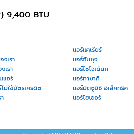
) 9,400 BTU
ก
แอร์แคเรียร์
ของเรา
แอร์ซัมซุง
องเรา
แอร์ไซโจเด็นกิ
่นแอร์
แอร์ทาซากิ
์ไม่ใช้บัตรเครดิต
แอร์มิตซูบิชิ อิเล็คทริค
รา
แอร์ไฮเออร์