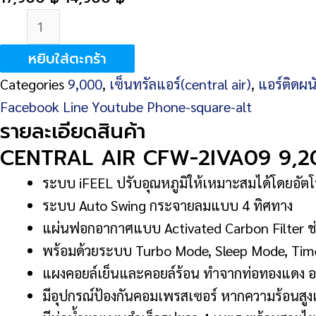
จำนวน
CENTRAL
หยิบใส่ตะกร้า
AIR
Categories
9,000
,
เซ็นทรัลแอร์(central air)
,
แอร์ติดผน
CFW-
Facebook
Line
Youtube
Phone-square-alt
2IVA09
รายละเอียดสินค้า
9,200
CENTRAL AIR CFW-2IVA09 9,2
BTU
ชิ้น
ระบบ iFEEL ปรับอุณหภูมิให้เหมาะสมได้โดยอัตโน
ระบบ Auto Swing กระจายลมแบบ 4 ทิศทาง
แผ่นฟอกอากาศแบบ Activated Carbon Filter ช่วย
พร้อมด้วยระบบ Turbo Mode, Sleep Mode, Tim
แผงคอยล์เย็นและคอยล์ร้อน ทําจากท่อทองแดง 
มีอุปกรณ์ป้องกันคอมเพรสเซอร์ หากความร้อนสูง