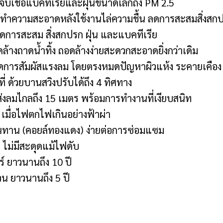
ับเชื้อแบคทีเรียและฝุ่นขนาดเล็กถึง PM 2.5
ำความสะอาดหลังใช้งานไล่ความชื้น ลดการสะสมสิ่งสก
การสะสม สิ่งสกปรก ฝุ่น และแบคทีเรีย
างถาดน้ำทิ้ง ถอดล้างง่ายสะดวกสะอาดยิ่งกว่าเดิม
ดการสัมผัสแรงลม โดยตรงหมดปัญหาผิวแห้ง ระคายเคือง
ี่ ด้วยบานสวิงปรับได้ถึง 4 ทิศทาง
ลมไกลถึง 15 เมตร พร้อมการทำงานที่เงียบสนิท
มื่อไฟตกไฟเกินอย่างฟ้าผ่า
นทาน (คอยล์ทองแดง) ง่ายต่อการซ่อมแซม
 ไม่มีสะดุดแม้ไฟดับ
ยาวนานถึง 10 ปี
น ยาวนานถึง 5 ปี