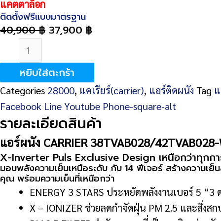
แคตตาล็อก
ติดตั้งฟรีแบบมาตรฐาน
40,900
฿
37,900
฿
จำนวน
CARRIER
หยิบใส่ตะกร้า
38TVAB028/42TVAB028-
Categories
28000
,
แคเรียร์(carrier)
,
แอร์ติดผนัง
Tag
แ
W
Facebook
Line
Youtube
Phone-square-alt
25,200
รายละเอียดสินค้า
BTU
ชิ้น
แอร์ผนัง CARRIER 38TVAB028/42TVAB028-W
X-Inverter Puls Exclusive Design เหนือกว่าทุกกา
มอบพลังความเย็นเหนือระดับ กับ 14 ฟีเจอร์ สร้างความเย็น
คุณ พร้อมความเย็นที่เหนือกว่า
ENERGY 3 STARS ประหยัดพลังงานเบอร์ 5 “3 ด
X – IONIZER ช่วยลดกำจัดฝุ่น PM 2.5 และสิ่งสกป