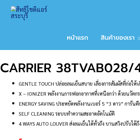
Skip
Home
สินค้า
CARRIER 38TVAB028/42T
to
หน้าหลัก
/
ขนาดเครื่องปรับอากาศ
/
28000
/ CAR
content
Sale!
หน้าแรก
สินค้าของเรา
CARRIER 38TVAB028/
GENTLE TOUCH ปล่อยลมเย็นสบาย เลี่ยงการสัมผัสที่ก่อให้
X – IONIZER พลังงานการฟอกอากาศที่เหนือกว่า ด้วยนวัตกร
ENERGY SAVING ประหยัดพลังงานเบอร์ 5 “3 ดาว” การันตีก
SELF CLEANING ระบบทำความสะอาดอัตโนมัติ
4 WAYS AUTO LOUVER ส่งลมเย็นได้ทั่วถึง บานสวิงปรับได้ถึ