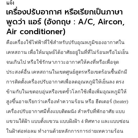
แจ้ง
เครื่องปรับอากาศ หรือเรียกเป็นภาษา
พูดว่า แอร์ (อังกฤษ : A/C, Aircon,
Air conditioner)
คื
อเครื่องใช้ไฟฟ้าที่ใช้สำหรับปรับอุณหภูมิของอากาศใน
เคหสถาน เพื่อให้มนุษย์ได้อาศัย
อยู่ในที่ที่ไม่ร้อนหรือไม่เย็น
จนเกินไป หรือใช้รักษาภาวะอากาศให้คงที่หรือเพื่อจุด
ประสงค์อื่น
เคหสถานในเขตศูนย์สูตรหรือเขตร้อนชื้นมักมี
การติดตั้งเครื่องปรับอากาศเพื่อลดอุณหภูมิ
ให้เย็นลง ตรง
ข้ามกับในเขตอบอุ่นหรือเขตขั้วโลกใช้เพื่อเพิ่มอุณหภูมิให้
สูงขึ้นอาจเรียกว่า
เครื่องทำความร้อน หรือ ฮีตเตอร์ (heater)
เครื่องปรับอากาศมีทั้งแบบติดผนัง สำหรับที่พักอาศัย แบบ
แขวนใต้ฝ้า แบบตั้งแขวน แบบฝ้งฝ้า 4 ทิศทาง และแบบซ่อน
ในฝ้าต่อท่อลม ทำงานด้วยหลักการการถ่ายเทความร้อน